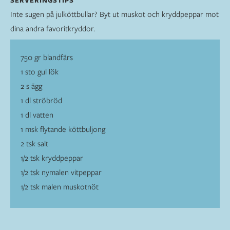
Inte sugen på julköttbullar? Byt ut muskot och kryddpeppar mot
dina andra favoritkryddor.
750 gr blandfärs
1 sto gul lök
2 s ägg
1 dl ströbröd
1 dl vatten
1 msk flytande köttbuljong
2 tsk salt
1/2 tsk kryddpeppar
1/2 tsk nymalen vitpeppar
1/2 tsk malen muskotnöt