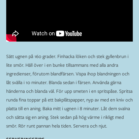
Sätt ugnen på 160 grader. Finhacka löken och stek gyllenbrun i
lite smör. Häll över i en bunke tillsammans med alla andra
ingredienser, förutom blandfärsen. Vispa ihop blandningen och
låt svälla i 10 minuter. Blanda sedan i färsen. Använda gärna
händerna och blanda väl. För upp smeten i en spritspåse. Spritsa
runda fina toppar på ett bakplåtspapper, nyp av med en kniv och
platta till en aning. Baka mitt i ugnen i 8 minuter. Låt dem svalna
och sätta sig en aning. Stek sedan på hög värme i rikligt med
smör. Rör runt pannan hela tiden. Servera och njut.
SERVERINGSTIPS